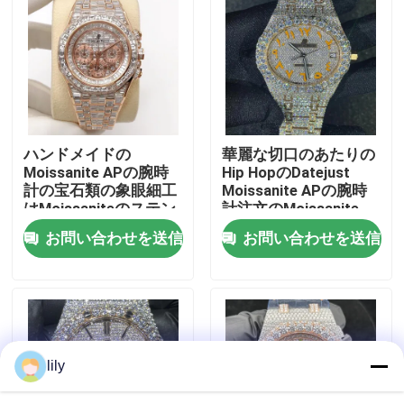
工場旅行
品質管理
ハンドメイドの
華麗な切口のあたりの
私達に連絡しなさい
Moissanite APの腕時
Hip HopのDatejust
計の宝石類の象眼細工
Moissanite APの腕時
はMoissaniteのステン
計注文のMoissanite
ニュース
レス鋼から凍った
お問い合わせを送信
お問い合わせを送信
場合
引用を要求しなさい
lily
Moissaniteのダイヤモンドの腕時計