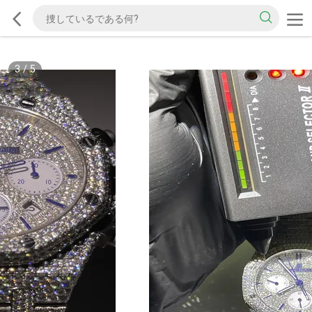
3
/
5