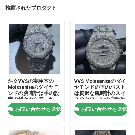
推薦されたプロダクト
注文VVSの実験室の
VVS Moissaniteのダイ
Moissaniteのダイヤモ
ヤモンドの下のバスト
ンドの腕時計は手の設
は贅沢な腕時計のスイ
家
定の斜面から凍った
スのクローンの自動動
きの手首を凍らした
お問い合わせを送信
お問い合わせを送信
プロダクト
私達について