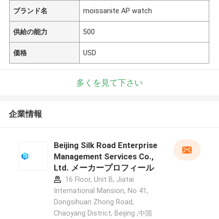
ブランド名
moissanite AP watch
供給の能力
500
価格
USD
多くを見て下さい
企業情報
Beijing Silk Road Enterprise
Management Services Co.,
Ltd. メーカープロフィール
16 Floor, Unit B, Jiatai
International Mansion, No 41,
Dongsihuan Zhong Road,
Chaoyang District, Beijing ,中国