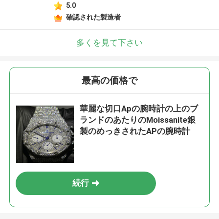
5.0
メッセージ
確認された製造者
折り返しご連絡いたします！
多くを見て下さい
最高の価格で
華麗な切口Apの腕時計の上のブ
ランドのあたりのMoissanite銀
製のめっきされたAPの腕時計
続行
送信