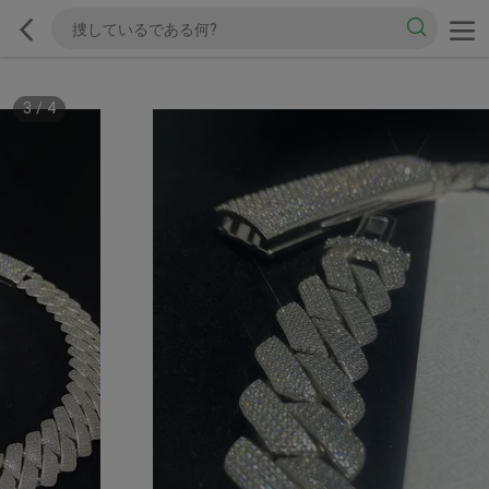
3
/
4