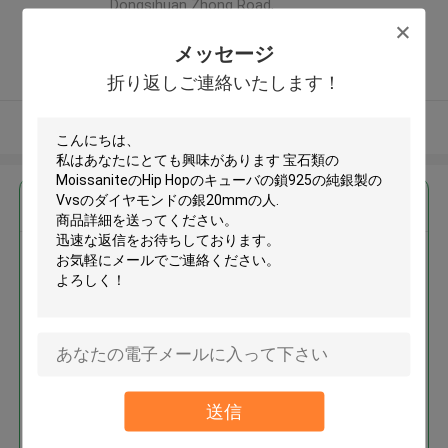
Dongsihuan Zhong Road,
Chaoyang District, Beijing ,中国
メッセージ
5.0
確認された製造者
折り返しご連絡いたします！
多くを見て下さい
最高の価格で
宝石類のMoissaniteのHip Hopの
キューバの鎖925の純銀製のVvs
のダイヤモンドの銀20mmの人
送信
続行