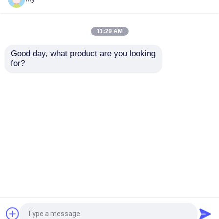
Moissaniteは腕時計を凍らした
11:29 AM
Good day, what product are you looking 
Hip HopのBlingの人か
宝石類925の
モアッサナイトウォッチ
for?
ら凍る注文の
Moissaniteの吊り下げ
Moissaniteの写真映像
式のHip Hopは純銀製
のペンダント
の18kバゲットの切口
マイアミのキューバのリンク・チェーン
のネックレスVVSを鎖
お問い合わせを送信
お問い合わせを送信
でつなぐ
MoissaniteのHip Hopの鎖
ホーム
企業情報
お問い合わせ
Desktop Site
Moissaniteのキューバの鎖
地図
Privacy Policy
moissaniteのキューバ リンク
品質
Moissaniteのダイヤモンドの腕時計
中国工
場.Copyright © 2026 Beijing Silk Road Enterprise
moissaniteのテニスの鎖
Management Services Co., Ltd.. All Rights