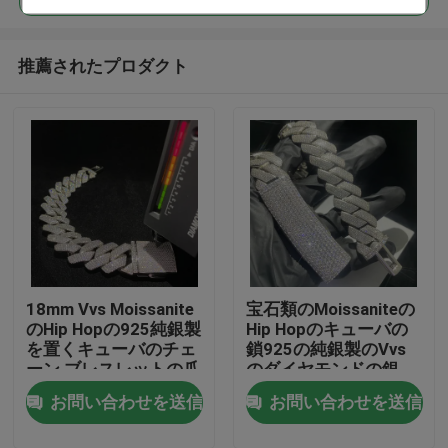
推薦されたプロダクト
18mm Vvs Moissanite
宝石類のMoissaniteの
家
のHip Hopの925純銀製
Hip Hopのキューバの
を置くキューバのチェ
鎖925の純銀製のVvs
ーン ブレスレットの爪
のダイヤモンドの銀
プロダクト
20mmの人
お問い合わせを送信
お問い合わせを送信
私達について