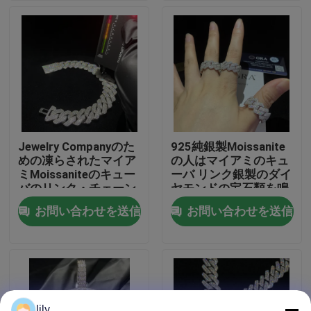
工場旅行
品質管理
私達に連絡しなさい
Jewelry Companyのた
925純銀製Moissanite
めの凍らされたマイア
の人はマイアミのキュ
ニュース
ミMoissaniteのキュー
ーバ リンク銀製のダイ
バのリンク・チェーン
ヤモンドの宝石類を鳴
のブレスレット925の
らす
お問い合わせを送信
お問い合わせを送信
場合
銀Vvs
引用を要求しなさい
Moissaniteのダイヤモンドの腕時計
lily