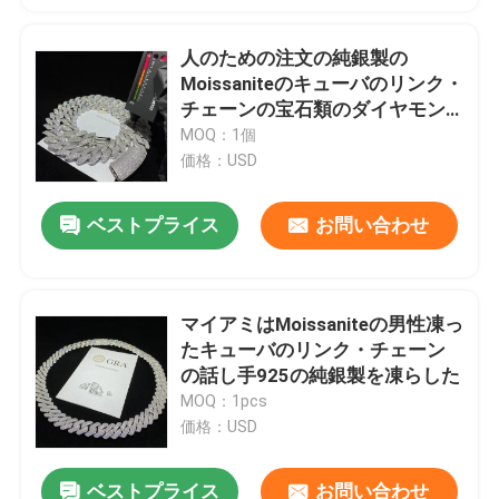
人のための注文の純銀製の
工場旅行
Moissaniteのキューバのリンク・
チェーンの宝石類のダイヤモン
品質管理
ド
MOQ：1個
価格：USD
私達に連絡しなさい
ベストプライス
お問い合わせ
ニュース
マイアミはMoissaniteの男性凍っ
場合
たキューバのリンク・チェーン
の話し手925の純銀製を凍らした
MOQ：1pcs
引用を要求しなさい
価格：USD
Moissaniteのダイヤモンドの腕時計
ベストプライス
お問い合わせ