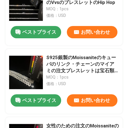
のVvsのブレスレットのHip Hop
MOQ：1pcs
価格：USD
ベストプライス
お問い合わせ
S925銀製のMoissaniteのキュー
バのリンク・チェーンのマイア
ミの注文ブレスレットは宝石類
から凍った
MOQ：1pcs
価格：USD
ベストプライス
お問い合わせ
女性のための注文のMoissaniteの