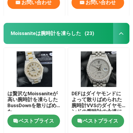
お問い合わせ
お問い合わせ
Moissaniteは腕時計を凍らした
(23)
は贅沢なMoissaniteが
DEFはダイヤモンドに
高い腕時計を凍らした
よって散りばめられた
BussDownを散りばめ
腕時計VVSのダイヤモ
た
ンドの腕時計の永遠に
続く輝やきを凍らした
ベストプライス
ベストプライス