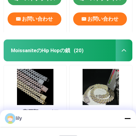
ックレス
お問い合わせ
お問い合わせ
MoissaniteのHip Hopの鎖
(20)
GRAの宝石類のマイア
Bling Collana
ミMoissaniteのHip Hop
Moissaniteは人のため
lily
の鎖はダイヤモンド テ
のチェーン18kキュー
ストMoissaniteにキュ
バのリンク・チェーン