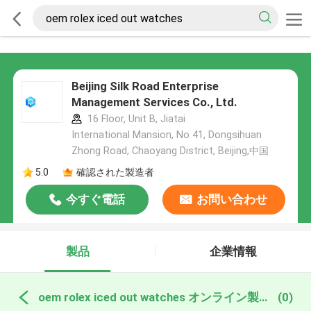
Beijing Silk Road Enterprise
Management Services Co., Ltd.
16 Floor, Unit B, Jiatai
International Mansion, No 41, Dongsihuan
Zhong Road, Chaoyang District, Beijing,中国
5.0
確認された製造者
今すぐ電話
お問い合わせ
製品
企業情報
oem rolex iced out watches オンライン製造
(0)