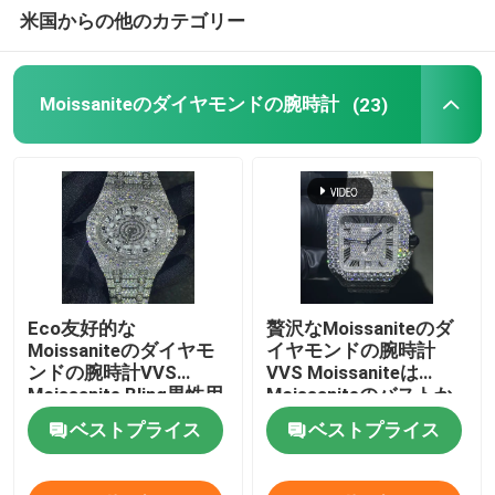
米国からの他のカテゴリー
Moissaniteのテニスのネックレス
Moissaniteのダイヤモンドの腕時計
(23)
Moissanite Apの腕時計
Moissaniteの腕時計
腕時計の下のMoissaniteのバスト
Eco友好的な
贅沢なMoissaniteのダ
Moissaniteのダイヤモ
イヤモンドの腕時計
ンドの腕時計VVS
VVS Moissaniteは
Moissanite Bling男性用
Moissaniteのバストか
ダイヤモンドの腕時計
ら凍った
ベストプライス
ベストプライス