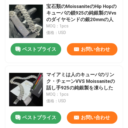
宝石類のMoissaniteのHip Hopの
キューバの鎖925の純銀製のVvs
のダイヤモンドの銀20mmの人
MOQ：1pcs
価格：USD
ベストプライス
お問い合わせ
マイアミは人のキューバのリン
ク・チェーンVVS Moissaniteの
話し手925の純銀製を凍らした
家
MOQ：1pcs
価格：USD
プロダクト
ベストプライス
お問い合わせ
私達について